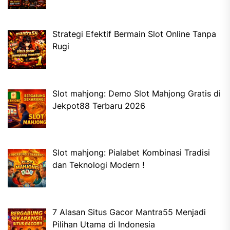
Strategi Efektif Bermain Slot Online Tanpa
Rugi
Slot mahjong: Demo Slot Mahjong Gratis di
Jekpot88 Terbaru 2026
Slot mahjong: Pialabet Kombinasi Tradisi
dan Teknologi Modern !
7 Alasan Situs Gacor Mantra55 Menjadi
Pilihan Utama di Indonesia