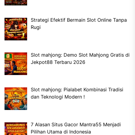
Strategi Efektif Bermain Slot Online Tanpa
Rugi
Slot mahjong: Demo Slot Mahjong Gratis di
Jekpot88 Terbaru 2026
Slot mahjong: Pialabet Kombinasi Tradisi
dan Teknologi Modern !
7 Alasan Situs Gacor Mantra55 Menjadi
Pilihan Utama di Indonesia