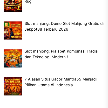
Rugi
Slot mahjong: Demo Slot Mahjong Gratis di
Jekpot88 Terbaru 2026
Slot mahjong: Pialabet Kombinasi Tradisi
dan Teknologi Modern !
7 Alasan Situs Gacor Mantra55 Menjadi
Pilihan Utama di Indonesia