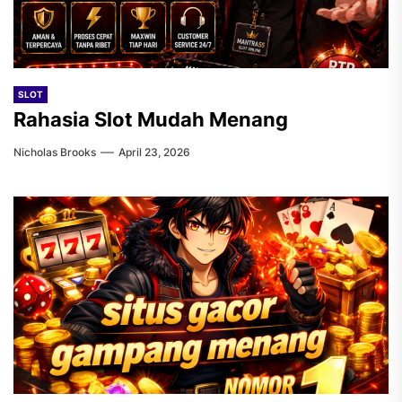
SLOT
Rahasia Slot Mudah Menang
Nicholas Brooks
April 23, 2026