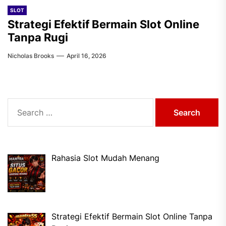
SLOT
Strategi Efektif Bermain Slot Online
Tanpa Rugi
Nicholas Brooks
April 16, 2026
Search
for:
Rahasia Slot Mudah Menang
Strategi Efektif Bermain Slot Online Tanpa