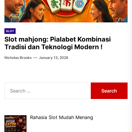
SLOT
Slot mahjong: Pialabet Kombinasi
Tradisi dan Teknologi Modern !
Nicholas Brooks
January 13, 2026
Search
for:
Rahasia Slot Mudah Menang