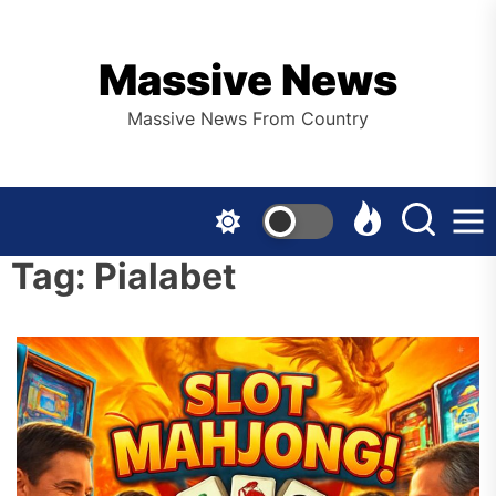
Skip
to
the
Massive News
content
Massive News From Country
Tag:
Pialabet