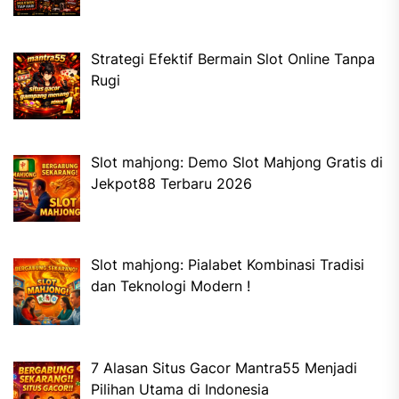
Strategi Efektif Bermain Slot Online Tanpa
Rugi
Slot mahjong: Demo Slot Mahjong Gratis di
Jekpot88 Terbaru 2026
Slot mahjong: Pialabet Kombinasi Tradisi
dan Teknologi Modern !
7 Alasan Situs Gacor Mantra55 Menjadi
Pilihan Utama di Indonesia