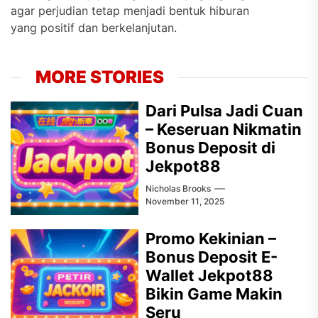
agar perjudian tetap menjadi bentuk hiburan
yang positif dan berkelanjutan.
MORE STORIES
Dari Pulsa Jadi Cuan
– Keseruan Nikmatin
Bonus Deposit di
Jekpot88
Nicholas Brooks
November 11, 2025
Promo Kekinian –
Bonus Deposit E-
Wallet Jekpot88
Bikin Game Makin
Seru