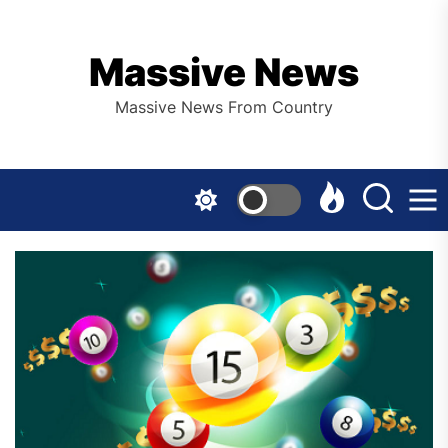
Skip
to
the
Massive News
content
Massive News From Country