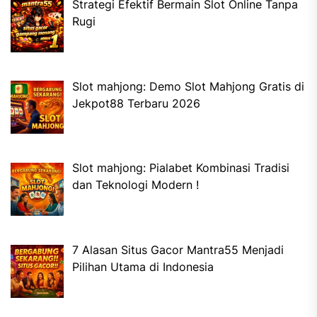
Strategi Efektif Bermain Slot Online Tanpa
Rugi
Slot mahjong: Demo Slot Mahjong Gratis di
Jekpot88 Terbaru 2026
Slot mahjong: Pialabet Kombinasi Tradisi
dan Teknologi Modern !
7 Alasan Situs Gacor Mantra55 Menjadi
Pilihan Utama di Indonesia