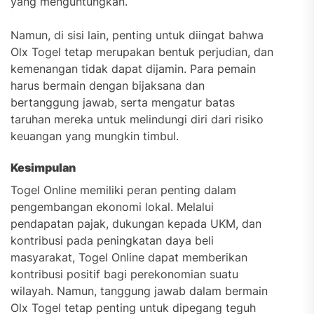
yang menguntungkan.
Namun, di sisi lain, penting untuk diingat bahwa
Olx Togel tetap merupakan bentuk perjudian, dan
kemenangan tidak dapat dijamin. Para pemain
harus bermain dengan bijaksana dan
bertanggung jawab, serta mengatur batas
taruhan mereka untuk melindungi diri dari risiko
keuangan yang mungkin timbul.
Kesimpulan
Togel Online memiliki peran penting dalam
pengembangan ekonomi lokal. Melalui
pendapatan pajak, dukungan kepada UKM, dan
kontribusi pada peningkatan daya beli
masyarakat, Togel Online dapat memberikan
kontribusi positif bagi perekonomian suatu
wilayah. Namun, tanggung jawab dalam bermain
Olx Togel tetap penting untuk dipegang teguh