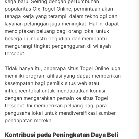
kerja baru. Seiring dengan pertumbuhan
popularitas Olx Togel Online, permintaan akan
tenaga kerja yang terampil dalam teknologi dan
layanan pelanggan juga meningkat. Hal ini dapat
menciptakan peluang bagi orang lokal untuk
bekerja di industri perjudian dan membantu
mengurangi tingkat pengangguran di wilayah
tersebut.
Tidak hanya itu, beberapa situs Togel Online juga
memiliki program afiliasi yang dapat memberikan
kesempatan bagi pemilik situs web atau
influencer lokal untuk mendapatkan komisi
dengan mengarahkan pemain ke situs Togel
tersebut. Ini memberikan peluang bagi para
pengusaha lokal untuk mendiversifikasi sumber
pendapatan mereka.
Kontribusi pada Peningkatan Daya Beli