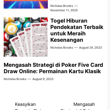
Nicholas Brooks
November 11, 2025
Togel Hiburan
Pendekatan Terbaik
untuk Meraih
Kesenangan
Nicholas Brooks
August 24, 2023
Mengasah Strategi di Poker Five Card
Draw Online: Permainan Kartu Klasik
Nicholas Brooks
August 9, 2023
Post
Keasyikan
Mengasah